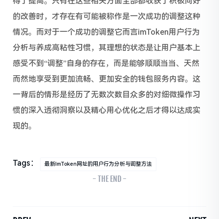
得了提高。只有在这些相关方面全部都收获了积极向好
的改善时，才存在有可能被称作是一次成功的调整这种
情况。而对于一个成功的调整它而言imToken用户行为
分析与养成高粘性习惯，其理想的状态是让用户基本上
感受不到“调整”自身的存在，而是能够顺顺当当、天然
而然地享受到更加流畅、更加安全的钱包服务内容。这
一背后的情形是经历了无数次数目众多的对细微操作习
惯的深入透彻洞察以及精心用心优化之后才得以达成实
现的。
Tags：
最新imToken网址的用户行为分析与调整方法
- THE END -