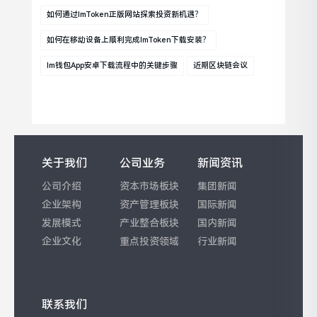
如何通过imToken正版网站探索投资新机遇？
如何在移动设备上顺利完成imToken下载安装？
Im钱包App安卓下载流程中的关键步骤
近期区块链会议
关于我们
公司业务
新闻资讯
公司介绍
资本市场板块
集团新闻
企业架构
资产管理板块
国际新闻
发展模式
产业整合板块
国内新闻
企业文化
重点投资领域
行业新闻
联系我们