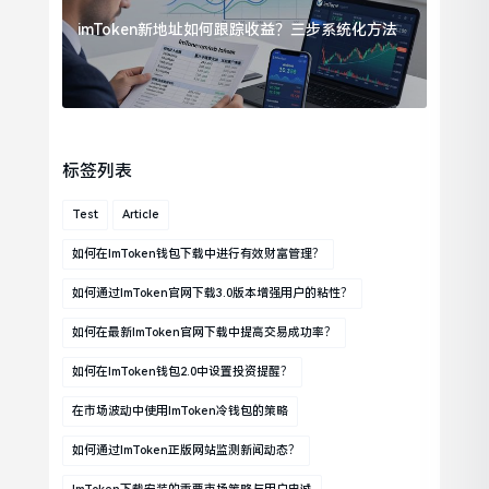
imToken新地址如何跟踪收益？三步系统化方法
标签列表
Test
Article
如何在imToken钱包下载中进行有效财富管理？
如何通过imToken官网下载3.0版本增强用户的粘性？
如何在最新imToken官网下载中提高交易成功率？
如何在imToken钱包2.0中设置投资提醒？
在市场波动中使用imToken冷钱包的策略
如何通过imToken正版网站监测新闻动态？