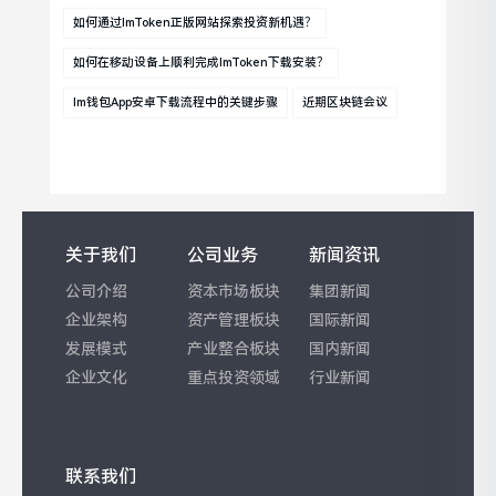
如何通过imToken正版网站探索投资新机遇？
如何在移动设备上顺利完成imToken下载安装？
Im钱包App安卓下载流程中的关键步骤
近期区块链会议
关于我们
公司业务
新闻资讯
公司介绍
资本市场板块
集团新闻
企业架构
资产管理板块
国际新闻
发展模式
产业整合板块
国内新闻
企业文化
重点投资领域
行业新闻
联系我们