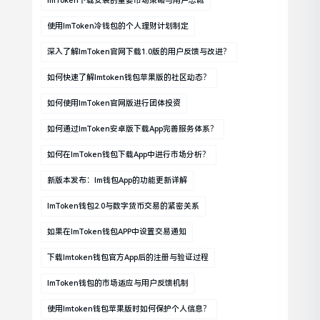
ImToken下载安装的重要市场策略与用户忠诚
使用imToken冷钱包的个人理财计划制定
深入了解imToken官网下载1.0版的用户反馈与改进？
如何快速了解imtoken钱包苹果版的社区动态？
如何使用imToken官网版进行团体投资
如何通过imToken安卓版下载app完善服务体系？
如何在imToken钱包下载app中进行市场分析？
新版本发布：im钱包App的功能更新详解
ImToken钱包2.0与数字货币交易的紧密关系
如果在imToken钱包APP中设置交易通知
下载imtoken钱包官方app后的注册与验证过程
ImToken钱包的市场适应与用户反馈机制
使用imtoken钱包苹果版时如何保护个人信息？