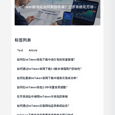
imToken新地址如何跟踪收益？三步系统化方法
标签列表
Test
Article
如何在imToken钱包下载中进行有效财富管理？
如何通过imToken官网下载3.0版本增强用户的粘性？
如何在最新imToken官网下载中提高交易成功率？
如何在imToken钱包2.0中设置投资提醒？
在市场波动中使用imToken冷钱包的策略
如何通过imToken正版网站监测新闻动态？