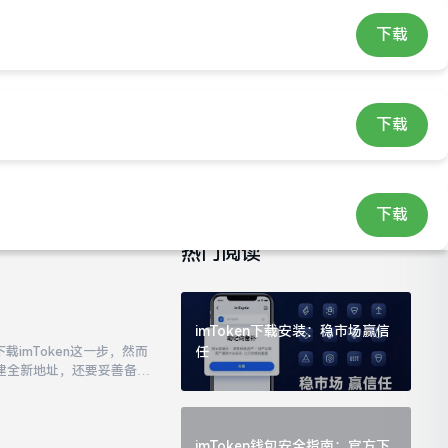
下载
imtoken安卓版下载app
搜索
下载
Token钱包给下载好,瞅着
下载
外一些人却不晓得该如何着
热门阅读
imToken下载安装：稳市场赢信
载imToken这一步，然而
任
建全新地址，还要妥善备份
imToken钱包安全指南：官方下