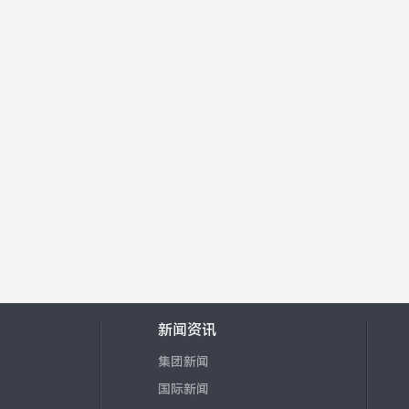
新闻资讯
集团新闻
国际新闻