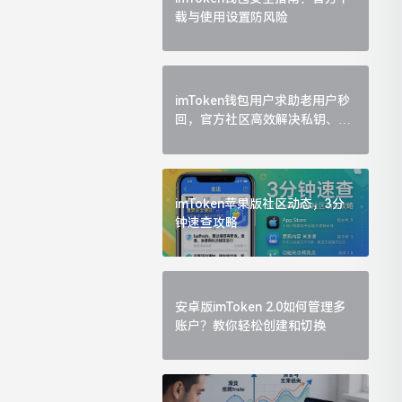
载与使用设置防风险
imToken钱包用户求助老用户秒
回，官方社区高效解决私钥、
DApp问题
imToken苹果版社区动态，3分
钟速查攻略
安卓版imToken 2.0如何管理多
账户？教你轻松创建和切换