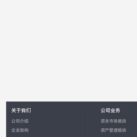
关于我们
公司业务
公司介绍
资本市场板块
企业架构
资产管理板块