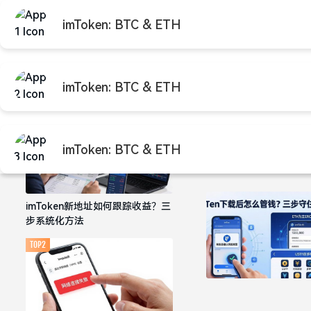
imToken: BTC & ETH
首页
imtok
推荐阅读
imToken: BTC & ETH
TOP1
imToken: BTC & ETH
imToken新地址如何跟踪收益？三
步系统化方法
TOP2