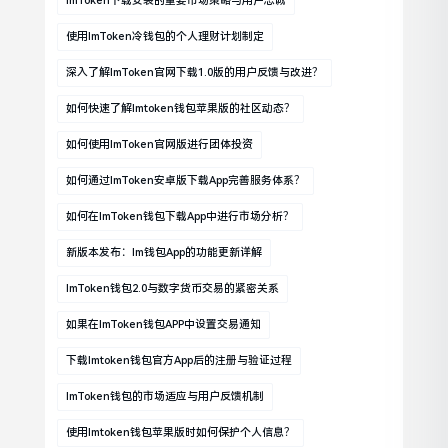
ImToken下载安装的重要市场策略与用户忠诚
使用imToken冷钱包的个人理财计划制定
深入了解imToken官网下载1.0版的用户反馈与改进？
如何快速了解imtoken钱包苹果版的社区动态？
如何使用imToken官网版进行团体投资
如何通过imToken安卓版下载app完善服务体系？
如何在imToken钱包下载app中进行市场分析？
新版本发布：im钱包App的功能更新详解
ImToken钱包2.0与数字货币交易的紧密关系
如果在imToken钱包APP中设置交易通知
下载imtoken钱包官方app后的注册与验证过程
ImToken钱包的市场适应与用户反馈机制
使用imtoken钱包苹果版时如何保护个人信息？