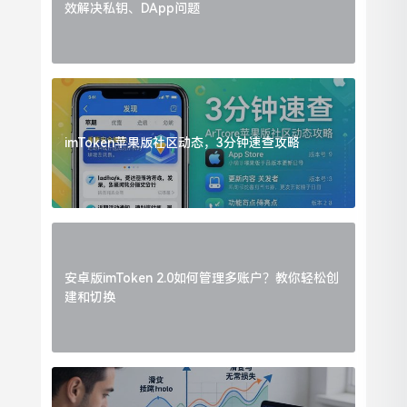
效解决私钥、DApp问题
imToken苹果版社区动态，3分钟速查攻略
安卓版imToken 2.0如何管理多账户？教你轻松创
建和切换