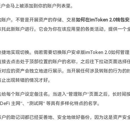
账户会马上被添加到你的账户列表里。
的账户。不管是开展资产的存储、交易
如何在imToken 2.0钱包
依托此新账户进行。它会为你在该应用里的各类活动，提供一个
实现切换。倘若需要切换账户安卓版imToken 2.0如何管
直接去点击处于顶部位置的账户的名称，之后往下拉动页面选择
所对应的资产会独立地进行展示。当开展任何涉及转账的行为的
防止出现转错的情况才好。
给每个账户设定备注名。当进入“管理账户”页面之后，长时间
Fi 主网”、“测试网” 等具有多样化特点的名字。
账户的助记词都已经妥善地、安全地做好备份，因为这是资产安