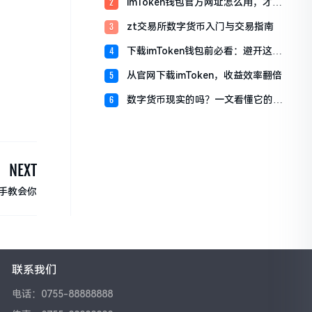
imToken钱包官方网址怎么用，才能
2
赚更多？
zt交易所数字货币入门与交易指南
3
下载imToken钱包前必看：避开这三
4
个致命陷阱
从官网下载imToken，收益效率翻倍
5
数字货币现实的吗？一文看懂它的真
6
实面貌
NEXT
把手教会你
联系我们
电话：0755-88888888