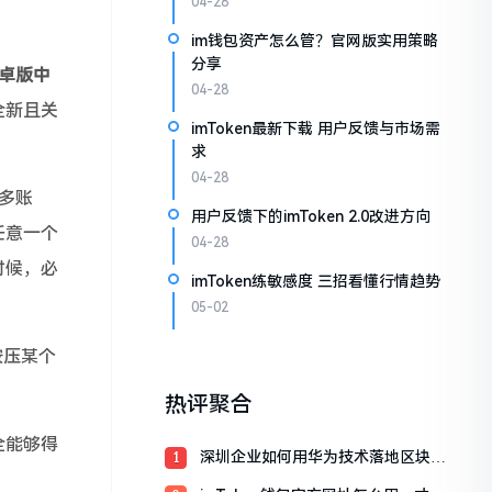
04-28
im钱包资产怎么管？官网版实用策略
分享
安卓版中
04-28
全新且关
imToken最新下载 用户反馈与市场需
求
04-28
理多账
用户反馈下的imToken 2.0改进方向
任意一个
04-28
时候，必
imToken练敏感度 三招看懂行情趋势
05-02
按压某个
热评聚合
全能够得
深圳企业如何用华为技术落地区块
1
链？