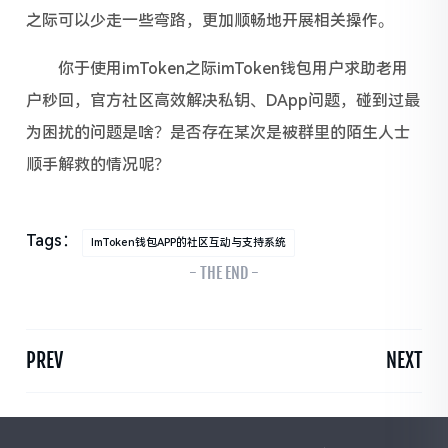
之际可以少走一些弯路，更加顺畅地开展相关操作。
你于使用imToken之际imToken钱包用户求助老用
户秒回，官方社区高效解决私钥、DApp问题，碰到过最
为困扰的问题是啥？是否存在某次是被群里的陌生人士
顺手解救的情况呢？
Tags：
ImToken钱包APP的社区互动与支持系统
- THE END -
PREV
NEXT