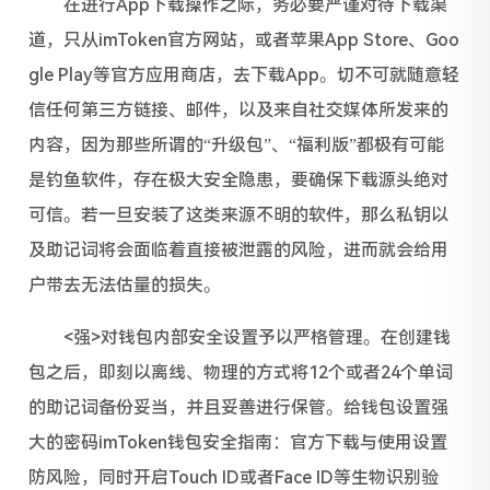
在进行App下载操作之际，务必要严谨对待下载渠
道，只从imToken官方网站，或者苹果App Store、Goo
gle Play等官方应用商店，去下载App。切不可就随意轻
信任何第三方链接、邮件，以及来自社交媒体所发来的
内容，因为那些所谓的“升级包”、“福利版”都极有可能
是钓鱼软件，存在极大安全隐患，要确保下载源头绝对
可信。若一旦安装了这类来源不明的软件，那么私钥以
及助记词将会面临着直接被泄露的风险，进而就会给用
户带去无法估量的损失。
<强>对钱包内部安全设置予以严格管理。在创建钱
包之后，即刻以离线、物理的方式将12个或者24个单词
的助记词备份妥当，并且妥善进行保管。给钱包设置强
大的密码imToken钱包安全指南：官方下载与使用设置
防风险，同时开启Touch ID或者Face ID等生物识别验