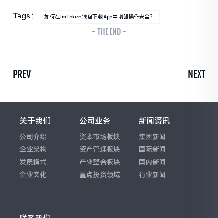
Tags：
如何在imToken钱包下载app中增强操作安全？
- THE END -
PREV
NEXT
关于我们
公司业务
新闻资讯
公司介绍
资本市场板块
集团新闻
企业架构
资产管理板块
国际新闻
发展模式
产业整合板块
国内新闻
企业文化
重点投资领域
行业新闻