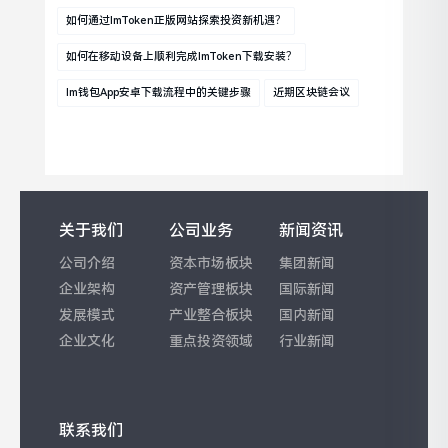
如何通过imToken正版网站探索投资新机遇？
如何在移动设备上顺利完成imToken下载安装？
Im钱包App安卓下载流程中的关键步骤
近期区块链会议
关于我们
公司业务
新闻资讯
公司介绍
资本市场板块
集团新闻
企业架构
资产管理板块
国际新闻
发展模式
产业整合板块
国内新闻
企业文化
重点投资领域
行业新闻
联系我们