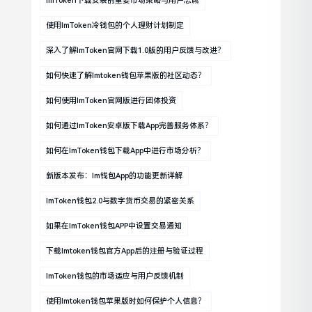
ImToken下载安装的重要市场策略与用户忠诚
使用imToken冷钱包的个人理财计划制定
深入了解imToken官网下载1.0版的用户反馈与改进？
如何快速了解imtoken钱包苹果版的社区动态？
如何使用imToken官网版进行团体投资
如何通过imToken安卓版下载app完善服务体系？
如何在imToken钱包下载app中进行市场分析？
新版本发布：im钱包App的功能更新详解
ImToken钱包2.0与数字货币交易的紧密关系
如果在imToken钱包APP中设置交易通知
下载imtoken钱包官方app后的注册与验证过程
ImToken钱包的市场适应与用户反馈机制
使用imtoken钱包苹果版时如何保护个人信息？