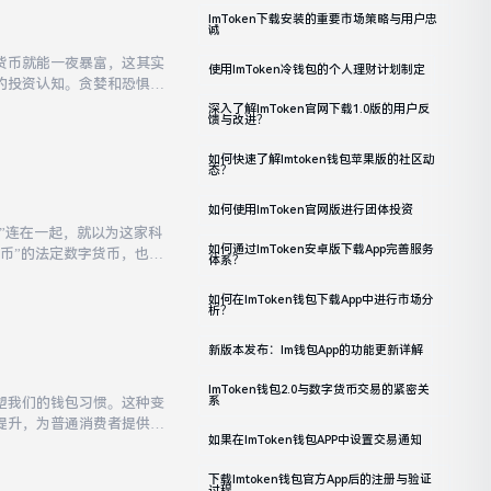
ImToken下载安装的重要市场策略与用户忠
诚
货币就能一夜暴富，这其实
使用imToken冷钱包的个人理财计划制定
的投资认知。贪婪和恐惧是
富积累是一个漫长的过程，
深入了解imToken官网下载1.0版的用户反
馈与改进？
如何快速了解imtoken钱包苹果版的社区动
态？
如何使用imToken官网版进行团体投资
”连在一起，就以为这家科
如何通过imToken安卓版下载app完善服务
币”的法定数字货币，也没
体系？
体或新闻稿中宣布发行数字
如何在imToken钱包下载app中进行市场分
析？
新版本发布：im钱包App的功能更新详解
ImToken钱包2.0与数字货币交易的紧密关
系
塑我们的钱包习惯。这种变
提升，为普通消费者提供了
如果在imToken钱包APP中设置交易通知
具备一定匿名性，但在零售
下载imtoken钱包官方app后的注册与验证
过程