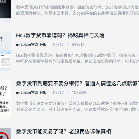
数字货币BGT价格预测能冲多高？回顾历史行情，BGT曾经历过大
的高风险特性。从基本面来看，Bitget平台的交易量增长直接利好B
用户活跃度，代币稀缺性将逐步提升。其他头部交易所也在不断升级
注意力。乐观情况下，若平台跻身全球前列，...
Hsu数字货币靠谱吗？揭秘真相与风险
imtoken官网下载
⋅
07-17
⋅
69 阅读
Hsu数字货币靠谱吗？揭秘真相与风险提到Hsu数字货币，很多人第
字听起来像某种新兴的加密货币项目，但在实际投资圈子里，它并没
有广泛的认知度。理性投资，远离不明来源的高风险币种，才是长久
数字货币到底要不要分银行？普通人搞懂这几点就够
imtoken官网下载
⋅
07-17
⋅
107 阅读
数字货币到底要不要分银行？普通人搞懂这几点就够了很多人听到数
其实这是个误区。对于普通用户而言，不需要特意区分“哪个银行发行
包里，本质上就是现金的数字化形态。值得注意的是，数字货币并不
不必纠结于“分不分银行”，只需关注如何使用它来...
数字货币能交易了吗？老股民告诉你真相