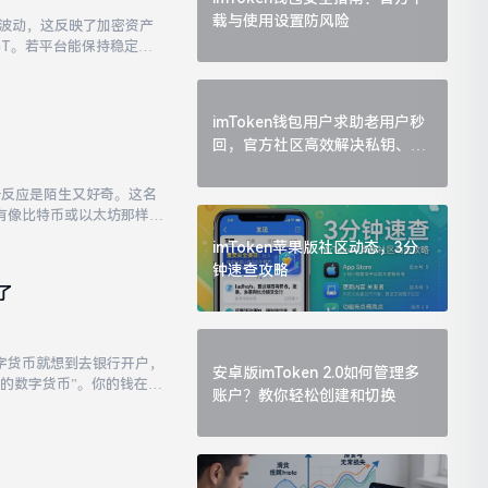
载与使用设置防风险
幅波动，这反映了加密资产
GT。若平台能保持稳定的
其代币经济模型，争夺用户
imToken钱包用户求助老用户秒
回，官方社区高效解决私钥、
DApp问题
一反应是陌生又好奇。这名
有像比特币或以太坊那样拥
生存之道。
imToken苹果版社区动态，3分
钟速查攻略
了
字货币就想到去银行开户，
安卓版imToken 2.0如何管理多
的数字货币”。你的钱在钱
账户？教你轻松创建和切换
等同于虚拟货币如比特币。