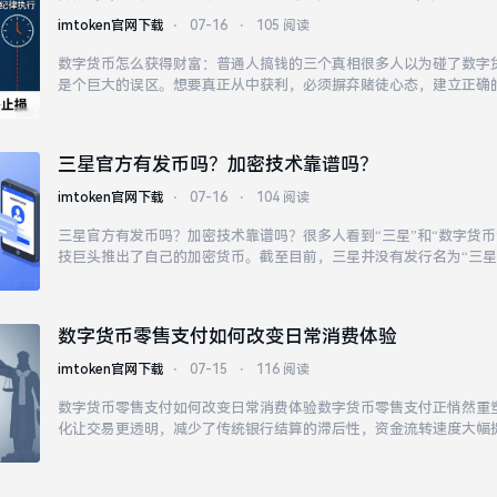
imtoken官网下载
⋅
07-16
⋅
105 阅读
数字货币怎么获得财富：普通人搞钱的三个真相很多人以为碰了数字
是个巨大的误区。想要真正从中获利，必须摒弃赌徒心态，建立正确
投资的大敌。理性看待盈亏，才能在不确定的市场中找到确定性。财
数字货币只是工具而非捷径。不要指望快速致富，而要...
三星官方有发币吗？加密技术靠谱吗？
imtoken官网下载
⋅
07-16
⋅
104 阅读
三星官方有发币吗？加密技术靠谱吗？很多人看到“三星”和“数字货币
技巨头推出了自己的加密货币。截至目前，三星并没有发行名为“三星
有在主流加密货币市场上推出官方代币。三星官方从未在任何社交媒
货币。
数字货币零售支付如何改变日常消费体验
imtoken官网下载
⋅
07-15
⋅
116 阅读
数字货币零售支付如何改变日常消费体验数字货币零售支付正悄然重
化让交易更透明，减少了传统银行结算的滞后性，资金流转速度大幅
前所未有的便捷感。去中介化是数字货币的核心优势。虽然数字货币
支付中，合规的反洗钱机制必须严格落地。未来，数字...