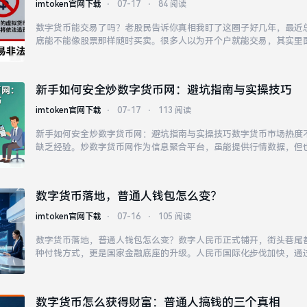
imtoken官网下载
⋅
07-17
⋅
84 阅读
数字货币能交易了吗？老股民告诉你真相我盯了这圈子好几年，最近
底能不能像股票那样随时买卖。很多人以为开个户就能交易，其实里
金的平台，多半是野鸡交易所，随时可能跑路。如果你在中国，参与
的，没有任何保护可言。与其在虚拟数字里搏杀，不如学...
新手如何安全炒数字货币网：避坑指南与实操技巧
imtoken官网下载
⋅
07-17
⋅
113 阅读
新手如何安全炒数字货币网：避坑指南与实操技巧数字货币市场热度
缺乏经验。炒数字货币网作为信息聚合平台，虽能提供行情数据，但
项目。炒数字货币网所提供的工具能够辅助投资者监控持仓情况，然
自己手中。加入真实有效的投资者社群，分享经验教训...
数字货币落地，普通人钱包怎么变？
imtoken官网下载
⋅
07-16
⋅
105 阅读
数字货币落地，普通人钱包怎么变？数字人民币正式铺开，街头巷尾
种付钱方式，更是国家金融底座的升级。人民币国际化步伐加快，通
算更快捷、成本更低。虽然交易可追溯，但个人账户信息受到严格加
制，数字货币才能真正深入人心，成为日常生活的必需品...
数字货币怎么获得财富：普通人搞钱的三个真相