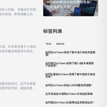
imToken新地址如何跟踪收益？
三步系统化方法
总有人问我，手里的代币到
面水很深。那些喊着让你入
虚拟货币相关业务是非法
标签列表
Test
Article
不减，许多新手急于入场却
也充斥着虚假宣传与高风险
如何在imToken钱包下载中进行有效财富管
理？
而决策权始终掌握在投资者
如何通过imToken官网下载3.0版本增强用
户的粘性？
如何在最新imToken官网下载中提高交易成
功率？
都能扫码支付。这不仅是换
如何在imToken钱包2.0中设置投资提醒？
过数字货币桥，国际贸易结
密保护。只有建立信任机
在市场波动中使用imToken冷钱包的策略
如何通过imToken正版网站监测新闻动态？