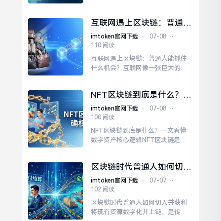
科学院计算技术研究所作为国内算
力与算法的重镇，其区块链研究并
互联网遇上区块链：普通人
非停留在理论层面。在技术架构
能抓住什么机会？
上，计算所团队针对传统公链性能
imtoken官网下载
⋅
07-08
⋅
瓶颈进行了深度优化。这种开放姿
110 阅读
态有助于形成合力，加速区块链技
互联网遇上区块链：普通人能抓住
术在实体经济中的渗透，避免各自
什么机会？互联网像一张巨大的
为战导致的资源浪费。
网，把全世界的人和信息连在一
起。互联网解决了信息传递的速
NFT区块链到底是什么？一
度，区块链解决了信息传递的真
文看懂数字资产核心逻辑
假。区块链上的NFT（非同质化代
imtoken官网下载
⋅
07-08
⋅
币）能给你的数字作品打上独一无
100 阅读
二的“身份证”。互联网让创作传播
NFT区块链到底是什么？一文看懂
更广，区块链让创作收益更公平。
数字资产核心逻辑NFT区块链是非
互联网和区块链不是谁取代谁，而
同质化代币的技术底座，它代表的
是互...
不是货币价值，而是独一无二的数
区块链时代普通人如何切入
字所有权证明。而如今，借助智能
并获利
合约记录于链上之后，每一个NFT
imtoken官网下载
⋅
07-07
⋅
都拥有了独一无二的ID以及元数
102 阅读
据。它打通了虚拟与现实的资产壁
区块链时代普通人如何切入并获利
垒，让数据真正成为可流通的商
将现有资源数字化并上链，是传统
品。