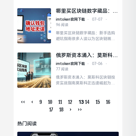
企业转型的核心路径，这不仅能优
化流程，还能创造新的商业价值闭
哪里买区块链数字藏品：新
环。深入研究公链生态、Layer2扩
手选购避坑指南
容方案以及合规稳定币的实际应用
imtoken官网下载
⋅
07-07
⋅
场景。区块链不是暴富捷径，而是
96 阅读
一场关于信任重构的漫长旅程，唯
哪里买区块链数字藏品：新手选购
有深耕细作，方能从中获益。
避坑指南很多人误以为区块链画作
像普通艺术品那样在画廊直接交
易，其实它本质上是存储在链上的
俄罗斯资本涌入：莫斯科区
数字资产，也就是我们常说的NF
块链投资实战指南
T。选择平台时，要看其支持的区块
imtoken官网下载
⋅
07-06
⋅
链网络，比如以太坊或Solana，不
77 阅读
同网络的gas费和速度差异巨大，直
俄罗斯资本涌入：莫斯科区块链投
接影响你的交易成本。在挑选作品
资实战指南莫斯科正迅速崛起为数
时，不要只看图片好看...
字资产领域的新兴枢纽，这里汇聚
了来自全球的风险资金与技术人
才。俄罗斯政府虽然对现金加密保
‹‹
‹
9
10
11
12
14
15
16
13
持谨慎，但对区块链技术本身持开
17
18
›
››
放态度，特别是在跨境支付和供应
链金融领域，法律框架逐渐清晰，
热门阅读
降低了政策不确定性带来的长期经
营风险。