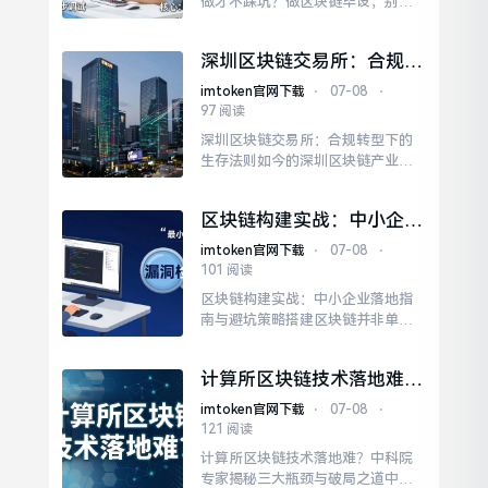
做才不踩坑？做区块链毕设，别一
固，也更能让你在区块链生态中站
上来就死磕底层源码。选个简单的D
稳...
App应用层项目，比如供应链溯源
深圳区块链交易所：合规转
或者投票系统，比去改共识算法靠
型下的生存法则
谱得多。去GitHub找开源项目参考
imtoken官网下载
⋅
07-08
⋅
架构，但不要直接抄袭。保持心态
97 阅读
平和，区块链虽新，但核心仍是软
深圳区块链交易所：合规转型下的
件工程的基本功，扎实走好每一
生存法则如今的深圳区块链产业，
步，顺利毕业不是难事。
正经历从投机交易向技术服务与基
础设施建设的深刻转型。深圳的区
区块链构建实战：中小企业
块链生态正在重构，重点转向赋能
落地指南与避坑策略
实体经济。对于普通用户和中小企
imtoken官网下载
⋅
07-08
⋅
业主，参与深圳区块链生态的最佳
101 阅读
方式是关注正规的技术服务商与应
区块链构建实战：中小企业落地指
用平台。深圳区块链行业的未来，
南与避坑策略搭建区块链并非单纯
属于那些坚持技术创新、严守合规...
的技术堆砌，而是业务流程的重
构。核心在于明确去中心化的必要
计算所区块链技术落地难？
性，若中心化数据库足以解决信任
中科院专家揭秘三大瓶颈与
问题，强行上链只会增加冗余成
imtoken官网下载
⋅
07-08
⋅
破局之道
本。理解这一前提，是构建高效区
121 阅读
块链系统的起点。Fabric适合联盟链
计算所区块链技术落地难？中科院
场景，提供权限管理优势；以太坊
专家揭秘三大瓶颈与破局之道中国
及其变种则更适合公有链应用...