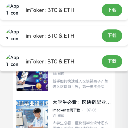
imToken: BTC & ETH
下载
imToken: BTC & ETH
下载
imtoken官网下载
新手如何快速融入区块链圈
imToken: BTC & ETH
下载
子？
imtoken官网下载
⋅
07-09
⋅
88 阅读
新手如何快速融入区块链圈子？想
进入区块链世界，第一步不是买
币，而是找到组织。这里不仅有官
方开发团队的实时公告，还有各类
大学生必看：区块链毕业设
项目方的交流群。不要急于发言，
计怎么做才不踩坑？
先阅读历史消息，了解社区文化和
imtoken官网下载
⋅
07-08
⋅
规则，这样能帮你更快融入集体，
91 阅读
避免成为被排斥的局外人。这种基
大学生必看：区块链毕业设计怎么
于价值的连接，比任何技巧都更牢