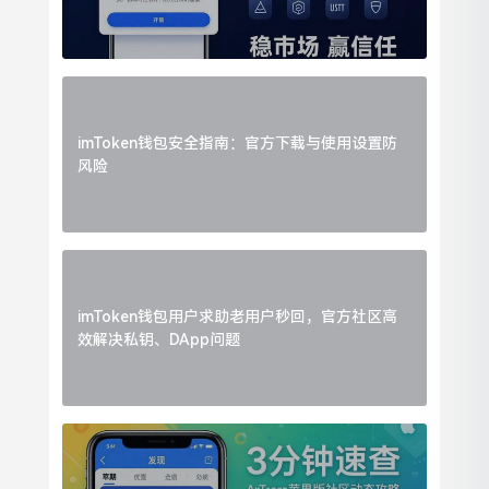
imToken钱包安全指南：官方下载与使用设置防
风险
imToken钱包用户求助老用户秒回，官方社区高
效解决私钥、DApp问题