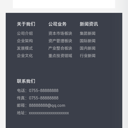
关于我们
公司业务
新闻资讯
公司介绍
资本市场板块
集团新闻
企业架构
资产管理板块
国际新闻
发展模式
产业整合板块
国内新闻
企业文化
重点投资领域
行业新闻
联系我们
电话：0755-88888888
传真：0755-88888888
邮箱：88888888@qq.com
地址：xxxxxxxxxxxxxxxxxxxx