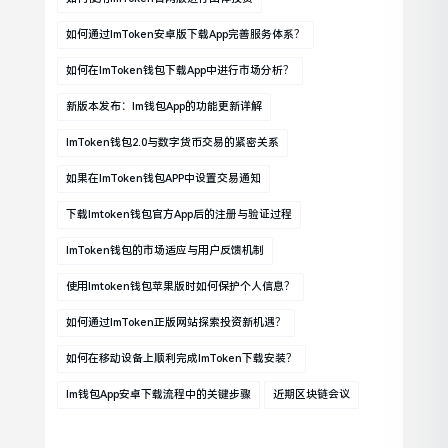
如何通过imToken安卓版下载app完善服务体系？
如何在imToken钱包下载app中进行市场分析？
新版本发布：im钱包App的功能更新详解
ImToken钱包2.0与数字货币交易的紧密关系
如果在imToken钱包APP中设置交易通知
下载imtoken钱包官方app后的注册与验证过程
ImToken钱包的市场适应与用户反馈机制
使用imtoken钱包苹果版时如何保护个人信息？
如何通过imToken正版网站探索投资新机遇？
如何在移动设备上顺利完成imToken下载安装？
Im钱包App安卓下载流程中的关键步骤
近期区块链会议